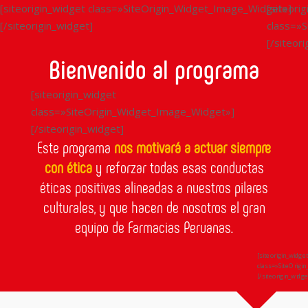
[siteorigin_widget class=»SiteOrigin_Widget_Image_Widget»]
[siteori
[/siteorigin_widget]
class=»
[/siteor
Bienvenido al programa
[siteorigin_widget
class=»SiteOrigin_Widget_Image_Widget»]
[/siteorigin_widget]
Este programa
nos motivará a actuar siempre
con ética
y reforzar todas esas conductas
éticas positivas alineadas a nuestros pilares
culturales, y que hacen de nosotros el gran
equipo de Farmacias Peruanas.
[siteorigin_widge
class=»SiteOrigi
[/siteorigin_widge